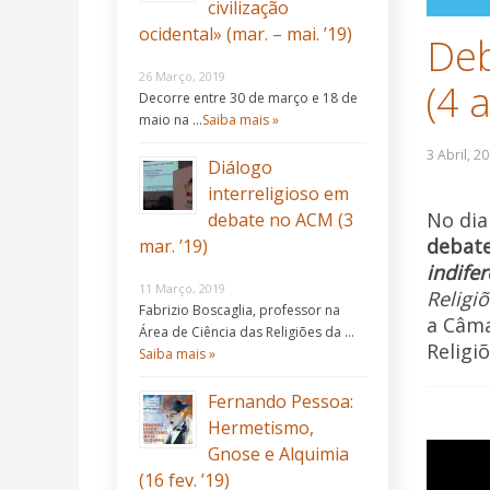
civilização
ocidental» (mar. – mai. ’19)
Deb
26 Março, 2019
(4 a
Decorre entre 30 de março e 18 de
maio na …
Saiba mais »
Diálogo
interreligioso em
No dia
debate no ACM (3
debat
mar. ’19)
indife
11 Março, 2019
Religi
Fabrizio Boscaglia, professor na
a Câma
Área de Ciência das Religiões da …
Religi
Saiba mais »
Fernando Pessoa:
Hermetismo,
Gnose e Alquimia
(16 fev. ’19)