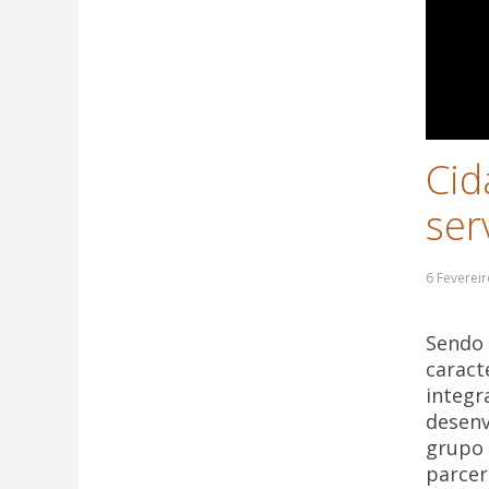
Cid
ser
Sendo 
caract
integr
desenv
grupo 
parcer