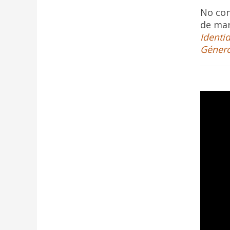
No con
de mar
Identi
Género