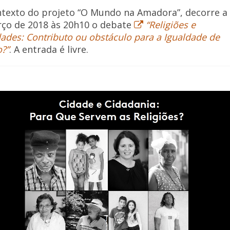
texto do projeto “O Mundo na Amadora”, decorre a
ço de 2018 às 20h10 o debate
“Religiões e
dades: Contributo ou obstáculo para a Igualdade de
?”
. A entrada é livre.