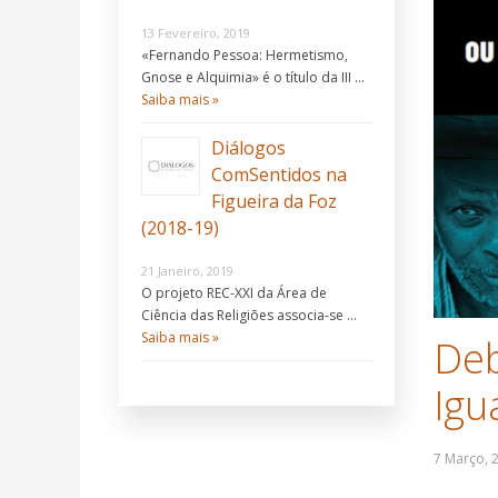
13 Fevereiro, 2019
«Fernando Pessoa: Hermetismo,
Gnose e Alquimia» é o título da III …
Saiba mais »
Diálogos
ComSentidos na
Figueira da Foz
(2018-19)
21 Janeiro, 2019
O projeto REC-XXI da Área de
Ciência das Religiões associa-se …
Saiba mais »
Deb
Igu