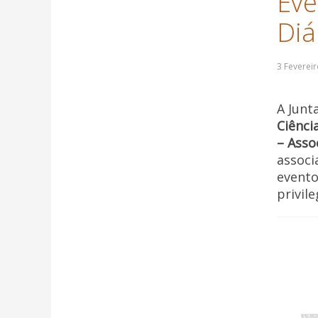
Eve
Diá
A Junt
Ciênci
– Asso
associ
evento 
privil