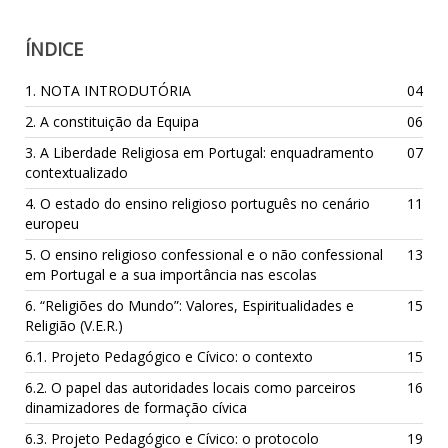
ÍNDICE
1. NOTA INTRODUTÓRIA
04
2. A constituição da Equipa
06
3. A Liberdade Religiosa em Portugal: enquadramento
07
contextualizado
4. O estado do ensino religioso português no cenário
11
europeu
5. O ensino religioso confessional e o não confessional
13
em Portugal e a sua importância nas escolas
6. “Religiões do Mundo”: Valores, Espiritualidades e
15
Religião (V.E.R.)
6.1. Projeto Pedagógico e Cívico: o contexto
15
6.2. O papel das autoridades locais como parceiros
16
dinamizadores de formação cívica
6.3. Projeto Pedagógico e Cívico: o protocolo
19