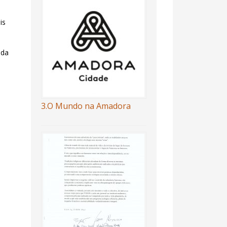
is
 da
3.O Mundo na Amadora