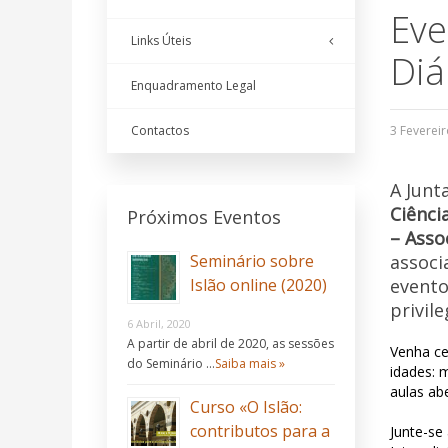
Eve
Links Úteis
Diá
Enquadramento Legal
Contactos
A Junt
Ciênci
Próximos Eventos
– Asso
Seminário sobre
associ
Islão online (2020)
evento 
privil
6 Abril, 2020
A partir de abril de 2020, as sessões
Venha ce
do Seminário …
Saiba mais »
idades: m
aulas ab
Curso «O Islão:
contributos para a
Junte-se