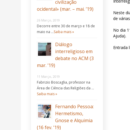
Interrel
civilização
ocidental» (mar. – mai. ’19)
Neste di
de vária
26 Março, 2019
Decorre entre 30 de março e 18 de
No dia 1
maio na …
Saiba mais »
Ajuda).
Diálogo
Entrada l
interreligioso em
debate no ACM (3
mar. ’19)
11 Março, 2019
Fabrizio Boscaglia, professor na
Área de Ciência das Religiões da …
Saiba mais »
Fernando Pessoa:
Hermetismo,
Gnose e Alquimia
(16 fev. ’19)