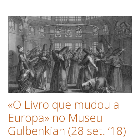
«O Livro que mudou a
Europa» no Museu
Gulbenkian (28 set. ’18)