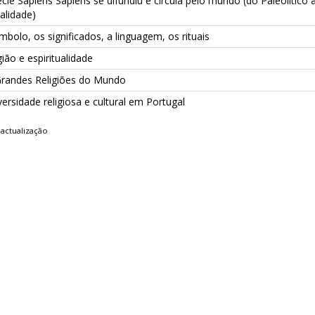
cie Sapiens Sapiens se difundiu e circula pelo mundo (do Paleolítico 
alidade)
mbolo, os significados, a linguagem, os rituais
gião e espiritualidade
Grandes Religiões do Mundo
versidade religiosa e cultural em Portugal
actualização