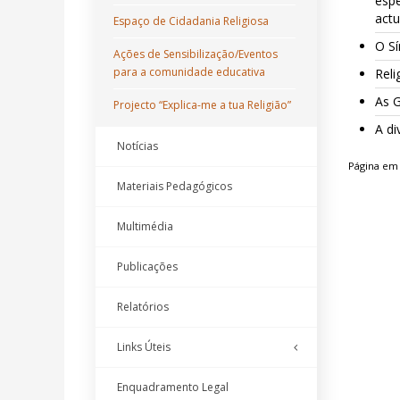
espé
actu
Espaço de Cidadania Religiosa
O Sí
Ações de Sensibilização/Eventos
para a comunidade educativa
Reli
As 
Projecto “Explica-me a tua Religião”
A di
Notícias
Página em 
Materiais Pedagógicos
Multimédia
Publicações
Relatórios
Links Úteis
Enquadramento Legal