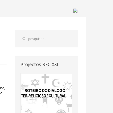
Projectos REC XXI
rma,
la