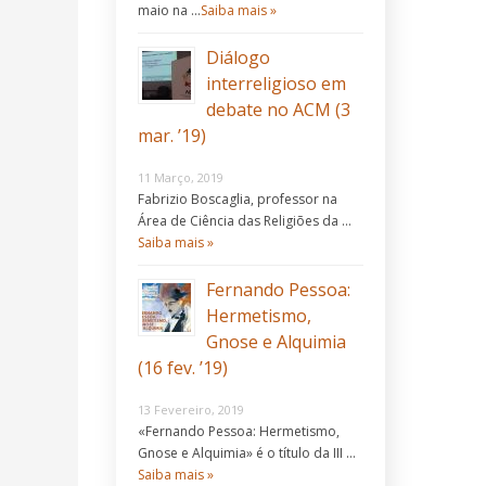
maio na …
Saiba mais »
Diálogo
interreligioso em
debate no ACM (3
mar. ’19)
11 Março, 2019
Fabrizio Boscaglia, professor na
Área de Ciência das Religiões da …
Saiba mais »
Fernando Pessoa:
Hermetismo,
Gnose e Alquimia
(16 fev. ’19)
13 Fevereiro, 2019
«Fernando Pessoa: Hermetismo,
Gnose e Alquimia» é o título da III …
Saiba mais »